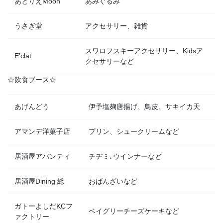
あとりえMoon
あみぐるみ
うさぎ堂
アクセサリー、雑貨
スワロフスキーアクセサリー、Kidsア
E’clat
クセサリーなど
☆飲食ブース☆
あげんどう
伊予塩麹唐揚げ、鳥皮、サキイカ天
アマンデ洋菓子店
プリン、シュークリームなど
居酒屋アバンティ
チヂミ､ウインナーなど
居酒屋Dining 総
おばんざいなど
ガトーよしだKCフ
ベイグリーチーズケーキなど
ァクトリー