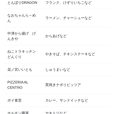
とんぼりDRAGON
フランク、けずりいちごなど
なおちゃんら～め
ラーメン、チャーシューなど
ん
中津から揚げ げ
からあげなど
んきや
ねこトラキッチン
やきそば、チキンステーキなど
どんぐり
花ノ宮いいとも
しゅうまいなど
PIZZERIA AL
窯焼きナポリピッツア
CENTRO
ポイ食堂
カレー、サンドイッチなど
ホルモン圓屋
ヤキトリなど