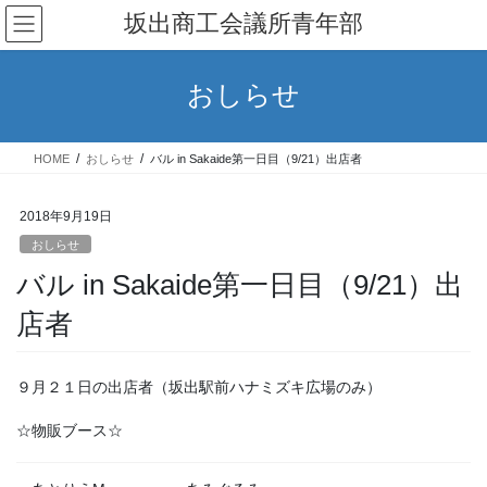
コ
ナ
坂出商工会議所青年部
ン
ビ
テ
ゲ
ン
ー
おしらせ
ツ
シ
へ
ョ
ス
ン
HOME
おしらせ
バル in Sakaide第一日目（9/21）出店者
キ
に
ッ
移
プ
動
2018年9月19日
おしらせ
バル in Sakaide第一日目（9/21）出
店者
９月２１日の出店者（坂出駅前ハナミズキ広場のみ）
☆物販ブース☆