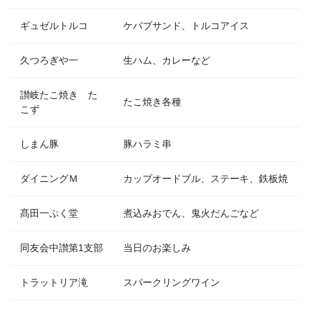
ギュゼルトルコ
ケバブサンド、トルコアイス
久つろぎや一
生ハム、カレーなど
讃岐たこ焼き た
たこ焼き各種
こず
しまん豚
豚ハラミ串
ダイニングＭ
カップオードブル、ステーキ、鉄板焼
髙田一ぷく堂
煮込みおでん、鬼火だんごなど
同友会中讃第1支部
当日のお楽しみ
トラットリア滝
スパークリングワイン