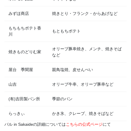
みずほ商店
焼きとり・フランク・からあげなど
もちもちポテト香
もともちポテト
川
オリーブ豚串焼き、メンチ、焼きそば
焼きものどりむ家
など
屋台 季聞屋
親鳥塩焼、皮せんべい
山吉
オリーブ牛串、オリーブ豚串など
(有)吉田製パン所
季節のパン
らっきぃ
かき氷、クレープ、焼きそばなど
バル in Sakaideの詳細については
こちらの公式ページ
にて