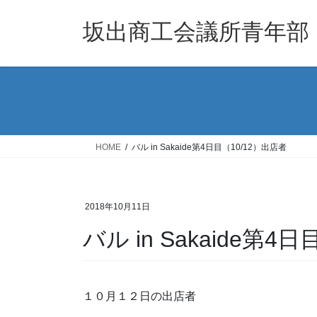
コ
ナ
ン
ビ
坂出商工会議所青年部
テ
ゲ
ン
ー
ツ
シ
へ
ョ
ス
ン
キ
に
ッ
移
HOME
バル in Sakaide第4日目（10/12）出店者
プ
動
2018年10月11日
バル in Sakaide第4
１０月１２日の出店者