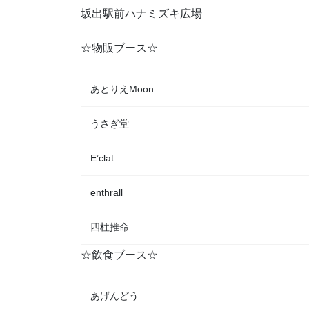
坂出駅前ハナミズキ広場
☆物販ブース☆
あとりえMoon
うさぎ堂
E’clat
enthrall
四柱推命
☆飲食ブース☆
あげんどう