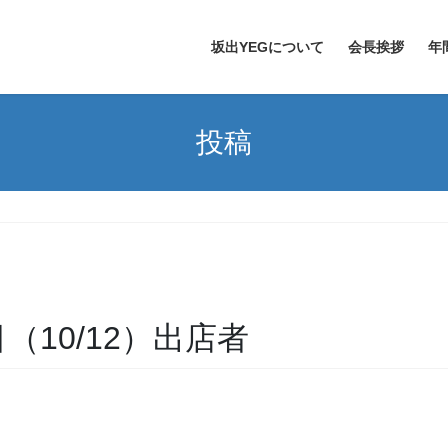
坂出YEGについて
会長挨拶
年
投稿
日目（10/12）出店者