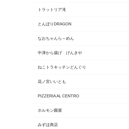
トラットリア滝
とんぼりDRAGON
なおちゃんら～めん
中津から揚げ げんきや
ねこトラキッチンどんぐり
花ノ宮いいとも
PIZZERIA AL CENTRO
ホルモン圓屋
みずほ商店