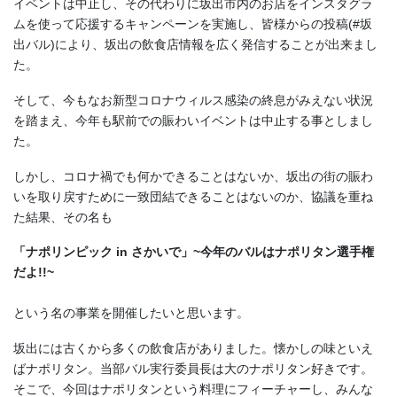
イベントは中止し、その代わりに坂出市内のお店をインスタグラ
ムを使って応援するキャンペーンを実施し、皆様からの投稿(#坂
出バル)により、坂出の飲食店情報を広く発信することが出来まし
た。
そして、今もなお新型コロナウィルス感染の終息がみえない状況
を踏まえ、今年も駅前での賑わいイベントは中止する事としまし
た。
しかし、コロナ禍でも何かできることはないか、坂出の街の賑わ
いを取り戻すために一致団結できることはないのか、協議を重ね
た結果、その名も
「ナポリンピック in さかいで」~今年のバルはナポリタン選手権
だよ!!~
という名の事業を開催したいと思います。
坂出には古くから多くの飲食店がありました。懐かしの味といえ
ばナポリタン。当部バル実行委員長は大のナポリタン好きです。
そこで、今回はナポリタンという料理にフィーチャーし、みんな