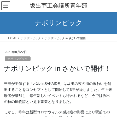
コ
ナ
坂出商工会議所青年部
ン
ビ
テ
ゲ
ン
ー
ナポリンピック
ツ
シ
へ
ョ
ス
ン
HOME
ナポリンピック
ナポリンピック in さかいで開催！
キ
に
ッ
移
プ
動
2021年8月22日
ナポリンピック
ナポリンピック in さかいで開催！
当部が主催する「バル inSAKAIDE」は坂出の夜の街の賑わいを創
出することをコンセプトとして開始して6年が経ちました。年々来
場者が増加し、毎年新しいイベントも行われるなど、今では坂出
の秋の風物詩といえる事業となりました。
しかし、昨年は新型コロナウィルス感染症の影響により駅前での