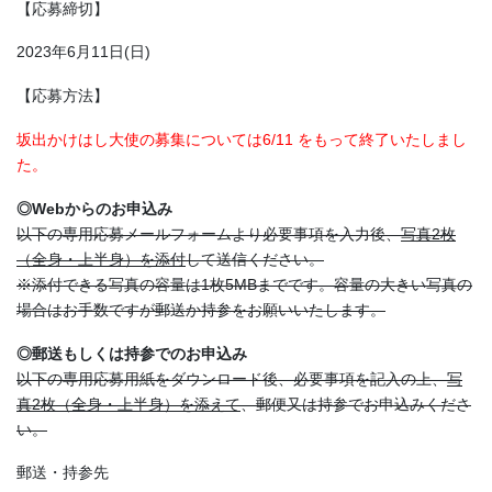
【応募締切】
2023年6月11日(日)
【応募方法】
坂出かけはし大使の募集については6/11 をもって終了いたしまし
た。
◎Webからのお申込み
以下の専用応募メールフォームより必要事項を入力後、
写真2枚
（全身・上半身）を添付
して送信ください。
※添付できる写真の容量は1枚5MBまでです。容量の大きい写真の
場合はお手数ですが郵送か持参をお願いいたします。
◎郵送もしくは持参でのお申込み
以下の専用応募用紙をダウンロード後、必要事項を記入の上、
写
真2枚（全身・上半身）を添えて
、郵便又は持参でお申込みくださ
い。
郵送・持参先