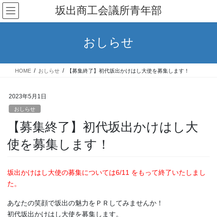
コ
ナ
坂出商工会議所青年部
ン
ビ
テ
ゲ
ン
ー
おしらせ
ツ
シ
へ
ョ
ス
ン
HOME
おしらせ
【募集終了】初代坂出かけはし大使を募集します！
キ
に
ッ
移
プ
動
2023年5月1日
おしらせ
【募集終了】初代坂出かけはし大
使を募集します！
坂出かけはし大使の募集については6/11 をもって終了いたしまし
た。
あなたの笑顔で坂出の魅力をＰＲしてみませんか！
初代坂出かけはし大使を募集します。