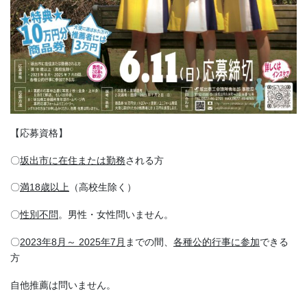
【応募資格】
〇
坂出市に在住または勤務
される方
〇
満18歳以上
（高校生除く）
〇
性別不問
。男性・女性問いません。
〇
2023年8月～ 2025年7月
までの間、
各種公的行事に参加
できる
方
自他推薦は問いません。