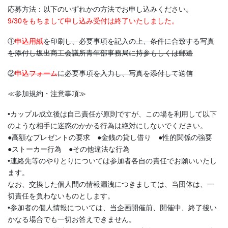
応募方法：以下のいずれかの方法でお申し込みください。
9/30をもちまして申し込み受付は終了いたしました。
①
申込用紙
を印刷し、必要事項を記入の上、条件に合致する写真
を添付し坂出商工会議所青年部事務局に持参もしくは郵送
②
申込フォーム
に必要事項を入力し、写真を添付して送信
≪参加規約・注意事項≫
•カップル成立後は自己責任が原則ですが、この場を利用して以下
のような相手に迷惑のかかる行為は絶対にしないでください。
●高額なプレゼントの要求 ●金銭の貸し借り ●性的関係の強要
●ストーカー行為 ●その他違法な行為
•連絡先等のやりとりについては参加者各自の責任でお願いいたし
ます。
なお、交換した個人間の情報漏洩につきましては、当団体は、一
切責任を負わないものとします。
•参加者の個人情報については、当企画開催前、開催中、終了後い
かなる場合でも一切お答えできません。