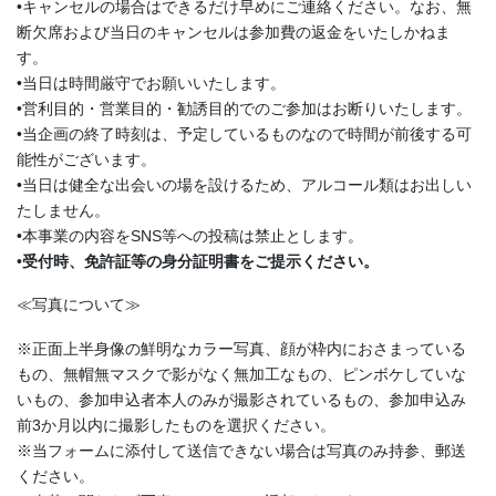
•キャンセルの場合はできるだけ早めにご連絡ください。なお、無
断欠席および当日のキャンセルは参加費の返金をいたしかねま
す。
•当日は時間厳守でお願いいたします。
•営利目的・営業目的・勧誘目的でのご参加はお断りいたします。
•当企画の終了時刻は、予定しているものなので時間が前後する可
能性がございます。
•当日は健全な出会いの場を設けるため、アルコール類はお出しい
たしません。
•本事業の内容をSNS等への投稿は禁止とします。
•
受付時、免許証等の身分証明書をご提示ください。
≪写真について≫
※正面上半身像の鮮明なカラー写真、顔が枠内におさまっている
もの、無帽無マスクで影がなく無加工なもの、ピンボケしていな
いもの、参加申込者本人のみが撮影されているもの、参加申込み
前3か月以内に撮影したものを選択ください。
※当フォームに添付して送信できない場合は写真のみ持参、郵送
ください。