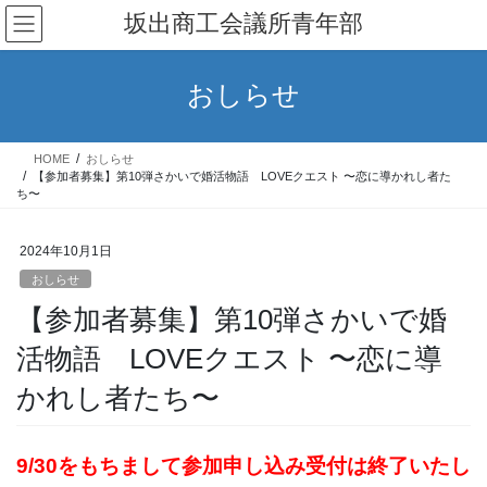
コ
ナ
坂出商工会議所青年部
ン
ビ
テ
ゲ
ン
ー
おしらせ
ツ
シ
へ
ョ
ス
ン
HOME
おしらせ
キ
に
【参加者募集】第10弾さかいで婚活物語 LOVEクエスト 〜恋に導かれし者た
ッ
移
ち〜
プ
動
2024年10月1日
おしらせ
【参加者募集】第10弾さかいで婚
活物語 LOVEクエスト 〜恋に導
かれし者たち〜
9/30をもちまして参加申し込み受付は終了いたし