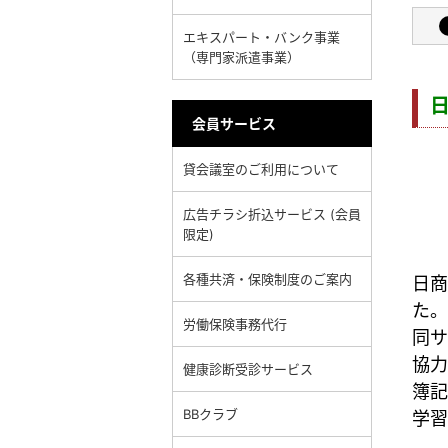
エキスパート・バンク事業
（専門家派遣事業）
会員サービス
貸会議室のご利用について
広告チラシ折込サービス (会員
限定)
各種共済・保険制度のご案内
日商
た。
労働保険事務代行
同サ
協力
健康診断受診サービス
簿記
BBクラブ
学習