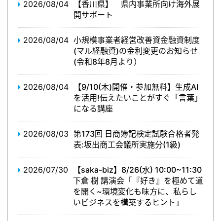
2026/08/04
【香川県】 県内事業所向け海外展
開サポート
2026/08/04
小規模事業者経営改善資金融資制度
(マル経融資)の金利変更のお知らせ
(令和8年8月より）
2026/08/04
【9/10(木)開催・参加無料】生成AI
を活用!伝えたいことがすぐ「言葉」
になる講座
2026/08/03
第173回 日商簿記検定試験合格者発
表:坂出商工会議所実施分(1級)
2026/07/30
【saka-biz】8/26(水) 10:00~11:30
下倉 樹 講演会「『好き』を極めて道
を開く~環境変化も味方に、私らし
いビジネスを構築するヒント」