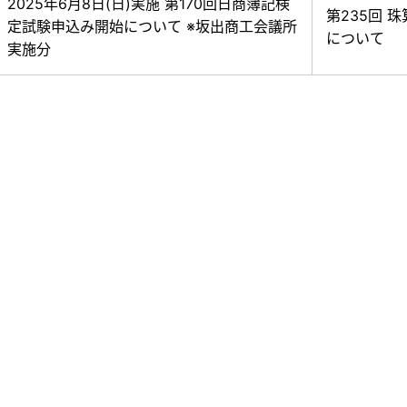
2025年6月8日(日)実施 第170回日商簿記検
第235回 
定試験申込み開始について ※坂出商工会議所
について
実施分