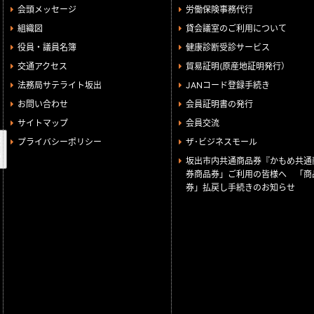
会頭メッセージ
労働保険事務代行
組織図
貸会議室のご利用について
役員・議員名簿
健康診断受診サービス
交通アクセス
貿易証明(原産地証明発行）
法務局サテライト坂出
JANコード登録手続き
お問い合わせ
会員証明書の発行
サイトマップ
会員交流
検
プライバシーポリシー
ザ･ビジネスモール
索
坂出市内共通商品券『かもめ共通
券商品券」ご利用の皆様へ 「商
券」払戻し手続きのお知らせ