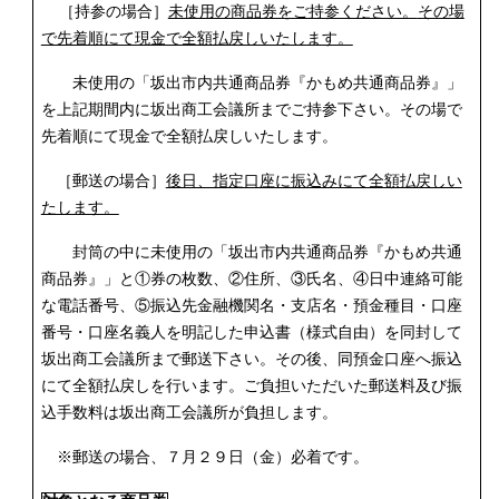
［持参の場合］
未使用の商品券をご持参ください。
その場
で先着順にて現金で全額払戻しいたします。
未使用の
「坂出市内共通商品券『かもめ共通商品券』」
坂出商工会議所まで
を上記期間内に
ご持参下さい。その場で
先着順にて現金で全額払戻しいたします。
［郵送の場合］
後日、指定口座に振込みにて全額払戻しい
たします。
封筒の中に未使用の「坂出市内共通商品券『かもめ共通
商品券』」と①券の枚数、②住所、③氏名、④日中連絡可能
な電話番号、⑤振込先金融機関名・支店名・預金種目・口座
番号・口座名義人を明記した申込書（様式自由）を同封して
坂出商工会議所まで郵送下さい。その後、同預金口座へ振込
にて全額払戻しを行います。ご負担いただいた郵送料及び振
込手数料は坂出商工会議所が負担します。
※郵送の場合、７月２９日（金）必着です。