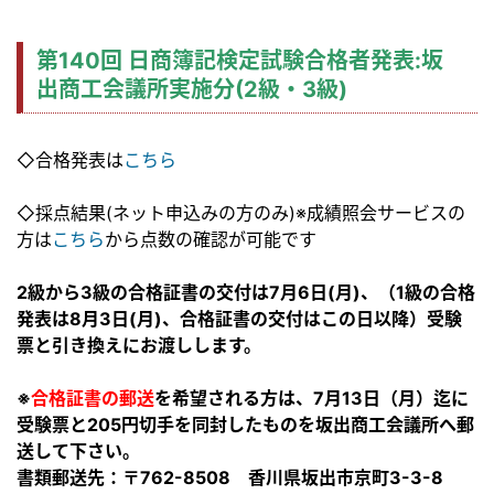
第140回 日商簿記検定試験合格者発表:坂
出商工会議所実施分(2級・3級)
◇合格発表は
こちら
◇採点結果(ネット申込みの方のみ)※成績照会サービスの
方は
こちら
から点数の確認が可能です
2級から3級の合格証書の交付は7月6日(月)、（1級の合格
発表は8月3日(月)、合格証書の交付はこの日以降）受験
票と引き換えにお渡しします。
※
合格証書の郵送
を希望される方は、7月13日（月）迄に
受験票と205円切手を同封したものを坂出商工会議所へ郵
送して下さい。
書類郵送先：〒762-8508 香川県坂出市京町3-3-8