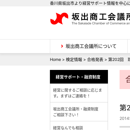
香川県坂出市より経営サポート情報を中心
坂出商工会議所について
Home
>
検定情報
>
合格発表
>
第202回
経営サポート・融資制度
経営に関するご相談に応じま
す。まずはご連絡を！
第
坂出商工会議所・融資制度
ご相談下さい！
201
経営なんでも相談