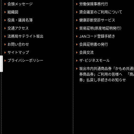
会頭メッセージ
労働保険事務代行
組織図
貸会議室のご利用について
役員・議員名簿
健康診断受診サービス
交通アクセス
貿易証明(原産地証明発行）
法務局サテライト坂出
JANコード登録手続き
お問い合わせ
会員証明書の発行
サイトマップ
会員交流
検
プライバシーポリシー
ザ･ビジネスモール
索
坂出市内共通商品券『かもめ共通
券商品券」ご利用の皆様へ 「商
券」払戻し手続きのお知らせ