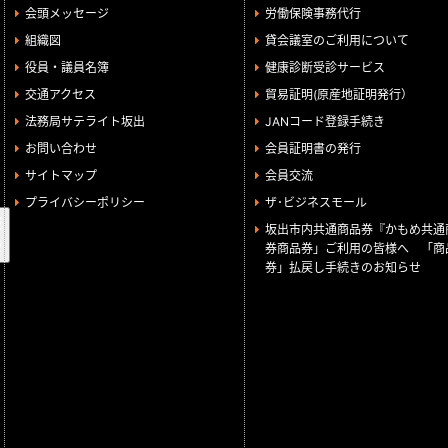
会頭メッセージ
労働保険事務代行
組織図
貸会議室のご利用について
役員・議員名簿
健康診断受診サービス
交通アクセス
貿易証明(原産地証明発行）
法務局サテライト坂出
JANコード登録手続き
お問い合わせ
会員証明書の発行
サイトマップ
会員交流
プライバシーポリシー
ザ･ビジネスモール
検
坂出市内共通商品券『かもめ共通
索
券商品券」ご利用の皆様へ 「商
券」払戻し手続きのお知らせ