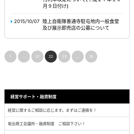
月９日付け)
2015/10/07
陸上自衛隊善通寺駐屯地内一般食堂
及び展示即売店の公募について
1
…
21
22
23
…
26
経営サポート・融資制度
経営に関するご相談に応じます。まずはご連絡を！
坂出商工会議所・融資制度 ご相談下さい！