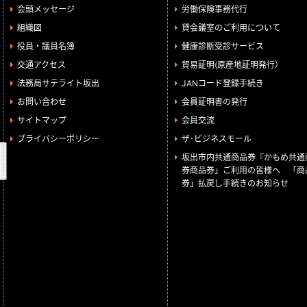
会頭メッセージ
労働保険事務代行
組織図
貸会議室のご利用について
役員・議員名簿
健康診断受診サービス
交通アクセス
貿易証明(原産地証明発行）
法務局サテライト坂出
JANコード登録手続き
お問い合わせ
会員証明書の発行
サイトマップ
会員交流
プライバシーポリシー
ザ･ビジネスモール
検
坂出市内共通商品券『かもめ共通
索
券商品券」ご利用の皆様へ 「商
券」払戻し手続きのお知らせ