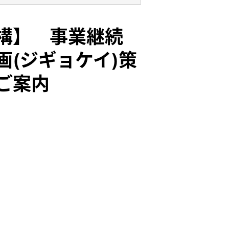
構】 事業継続
画(ジギョケイ)策
ご案内