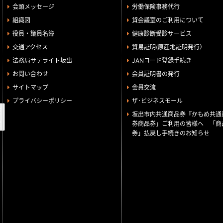
会頭メッセージ
労働保険事務代行
組織図
貸会議室のご利用について
役員・議員名簿
健康診断受診サービス
交通アクセス
貿易証明(原産地証明発行）
法務局サテライト坂出
JANコード登録手続き
お問い合わせ
会員証明書の発行
サイトマップ
会員交流
プライバシーポリシー
ザ･ビジネスモール
検
坂出市内共通商品券『かもめ共通
索
券商品券」ご利用の皆様へ 「商
券」払戻し手続きのお知らせ