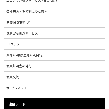
広告チラシ折込サービス (会員限定)
各種共済・保険制度のご案内
労働保険事務代行
健康診断受診サービス
BBクラブ
貿易証明(原産地証明発行）
会員証明書の発行
会員交流
ザ･ビジネスモール
注目ワード