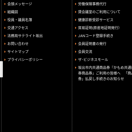
会頭メッセージ
労働保険事務代行
組織図
貸会議室のご利用について
役員・議員名簿
健康診断受診サービス
交通アクセス
貿易証明(原産地証明発行）
法務局サテライト坂出
JANコード登録手続き
お問い合わせ
会員証明書の発行
サイトマップ
会員交流
プライバシーポリシー
ザ･ビジネスモール
検
坂出市内共通商品券『かもめ共通
索
券商品券」ご利用の皆様へ 「商
券」払戻し手続きのお知らせ