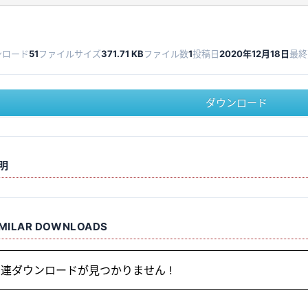
ンロード
51
ファイルサイズ
371.71 KB
ファイル数
1
投稿日
2020年12月18日
最終
ダウンロード
明
IMILAR DOWNLOADS
連ダウンロードが見つかりません !