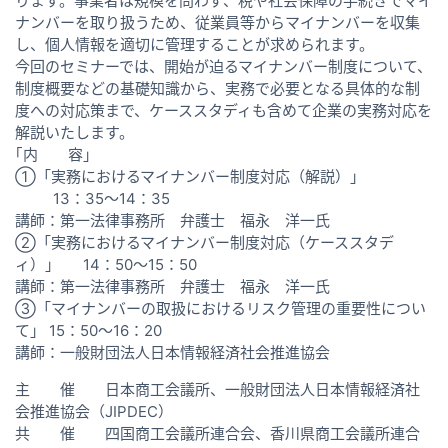
ります。事業者は規模を問わず、税や社会保障の手続きでマイ
ナンバーを取り扱うため、従業員等からマイナンバーを収集
し、個人情報を適切に管理することが求められます。
今回のセミナーでは、開始が迫るマイナンバー制度について、
制度概要などの基礎知識から、実務で必要となる具体的な制
度への対応策まで、ケーススタディも含めて企業の実務対応を
解説いたします。
｢内 容｣
①「実務におけるマイナンバー制度対応（解説）」
13：35～14：35
講師：第一法律事務所 弁護士 福永 洋一氏
②「実務におけるマイナンバー制度対応（ケーススタデ
ィ）」 14：50～15：50
講師：第一法律事務所 弁護士 福永 洋一氏
③「マイナンバーの取扱におけるリスク管理の重要性につい
て」 15：50～16：20
講師：一般財団法人日本情報経済社会推進協会
主 催 日本商工会議所、一般財団法人日本情報経済社
会推進協会（JIPDEC）
共 催 四国商工会議所連合会、香川県商工会議所連合