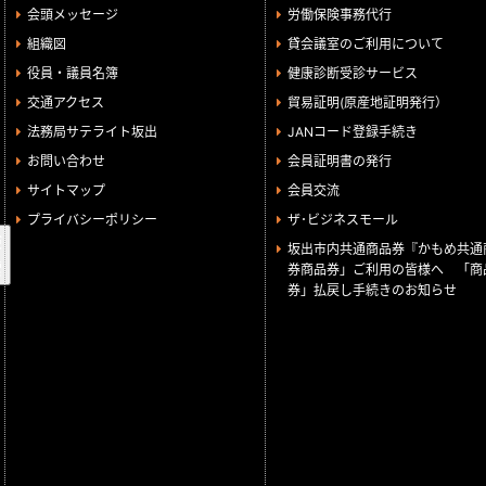
会頭メッセージ
労働保険事務代行
組織図
貸会議室のご利用について
役員・議員名簿
健康診断受診サービス
交通アクセス
貿易証明(原産地証明発行）
法務局サテライト坂出
JANコード登録手続き
お問い合わせ
会員証明書の発行
サイトマップ
会員交流
プライバシーポリシー
ザ･ビジネスモール
検
坂出市内共通商品券『かもめ共通
索
券商品券」ご利用の皆様へ 「商
券」払戻し手続きのお知らせ