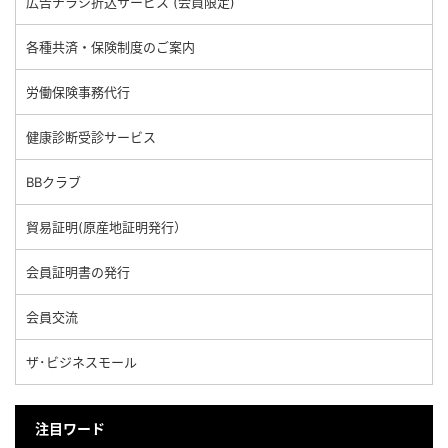
広告チラシ折込サービス (会員限定)
各種共済・保険制度のご案内
労働保険事務代行
健康診断受診サービス
BBクラブ
貿易証明(原産地証明発行）
会員証明書の発行
会員交流
ザ･ビジネスモール
注目ワード