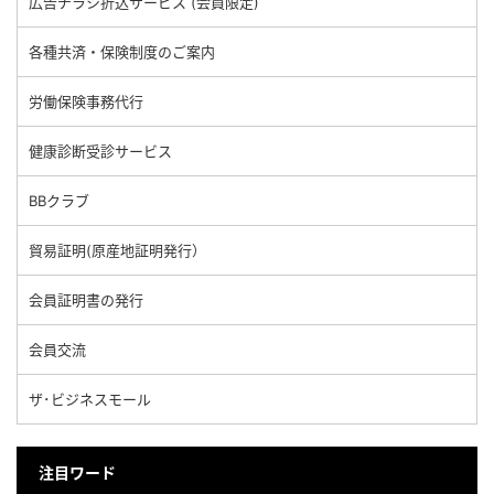
広告チラシ折込サービス (会員限定)
各種共済・保険制度のご案内
労働保険事務代行
健康診断受診サービス
BBクラブ
貿易証明(原産地証明発行）
会員証明書の発行
会員交流
ザ･ビジネスモール
注目ワード