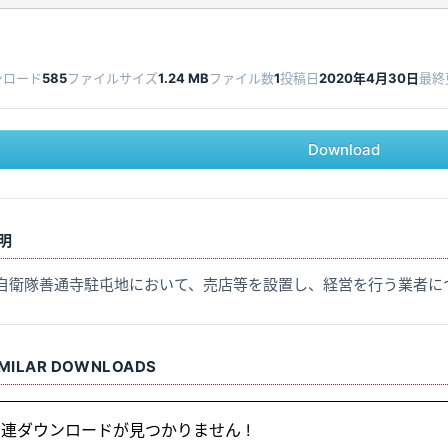
ンロード
585
ファイルサイズ
1.24 MB
ファイル数
1
投稿日
2020年4月30日
最終
Download
明
自衛隊善通寺駐屯地において、売店等を設置し、経営を行う業者に
IMILAR DOWNLOADS
連ダウンロードが見つかりません !