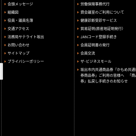
会頭メッセージ
労働保険事務代行
組織図
貸会議室のご利用について
役員・議員名簿
健康診断受診サービス
交通アクセス
貿易証明(原産地証明発行）
法務局サテライト坂出
JANコード登録手続き
お問い合わせ
会員証明書の発行
サイトマップ
会員交流
プライバシーポリシー
ザ･ビジネスモール
検
坂出市内共通商品券『かもめ共通
索
券商品券」ご利用の皆様へ 「商
券」払戻し手続きのお知らせ