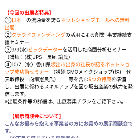
【今回の出展者特典】
①
日本一
の流通量を誇る
ネットショップモールへの無料
出展
②
クラウドファンディング
の活用による創業･事業継続支
援セミナー
③9/9(水)
ビックデーター
を活用した商圏分析セミナー
（講師：(株)JPS 長尾 諭氏）
④10/7（水）香川県
坂出市出身の社長が語るネットショ
ップ成功術セミナー
（講師:GMOメイクショップ(株) 代
表取締役 向畑憲良氏） 等を含む
9つの特典
を準備
し、出展に係わるスキルアップを図り坂出産業の魅力を発
信します。
※出展条件等の詳細は、出展募集チラシをご覧下さい。
【展示商談会について】
こんなお悩みを抱える事業者の方にお奨めの展示商談会で
す。