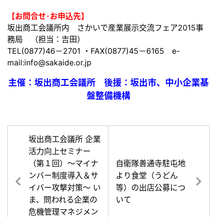
【お問合せ･お申込先】
坂出商工会議所内 さかいで産業展示交流フェア2015事
務局 （担当：吉田）
TEL(0877)46－2701 ・FAX(0877)45－6165 e-
mail:info@sakaide.or.jp
主催：坂出商工会議所 後援：坂出市、中小企業基
盤整備機構
坂出商工会議所 企業
活力向上セミナー
（第１回）～マイナ
自衛隊善通寺駐屯地
ンバー制度導入＆サ
より食堂（うどん
イバー攻撃対策～ い
等）の出店公募につ
ま、問われる企業の
いて
危機管理マネジメン