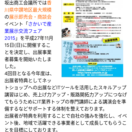
坂出商工会議所では
香
川県中讃地区最大規模
の
展示即売会・商談会
イベント「
さかいで産
業展示交流フェア
2015
」を平成27年11月
15日(日)に開催するこ
とを決定し、出展事業
者募集を開始いたしま
した。
4回目となる今年度は、
出展者特典としてネッ
トショップへの出展などITツールを活用したスキルアップ
講習はじめ、売上げ力アップ・販路開拓力アップにつなげ
てもらうためにIT業界トップの専門講師による講演会を準
備するなどサポートする体制を整えております。
出展者が特典を利用することで自社の強みを強化し、イベ
ント後、地域で活躍できる事業者として成長してもらうこ
とを目標にしております。