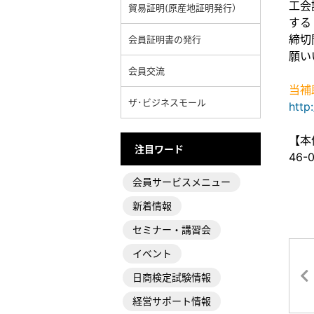
工会
貿易証明(原産地証明発行）
する
締切
会員証明書の発行
願い
会員交流
当補
ザ･ビジネスモール
http
【本
注目ワード
46-0
会員サービスメニュー
新着情報
セミナー・講習会
イベント
日商検定試験情報
経営サポート情報