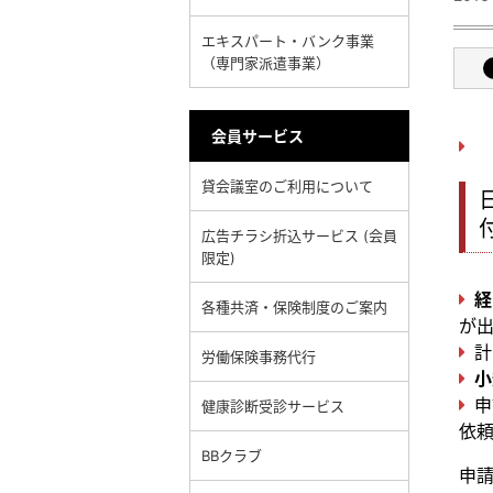
エキスパート・バンク事業
（専門家派遣事業）
会員サービス
貸会議室のご利用について
広告チラシ折込サービス (会員
限定)
経
各種共済・保険制度のご案内
が
計
労働保険事務代行
小
申
健康診断受診サービス
依
BBクラブ
申請