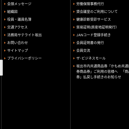
会頭メッセージ
労働保険事務代行
組織図
貸会議室のご利用について
役員・議員名簿
健康診断受診サービス
交通アクセス
貿易証明(原産地証明発行）
法務局サテライト坂出
JANコード登録手続き
お問い合わせ
会員証明書の発行
サイトマップ
会員交流
プライバシーポリシー
ザ･ビジネスモール
検
坂出市内共通商品券『かもめ共通
索
券商品券」ご利用の皆様へ 「商
券」払戻し手続きのお知らせ