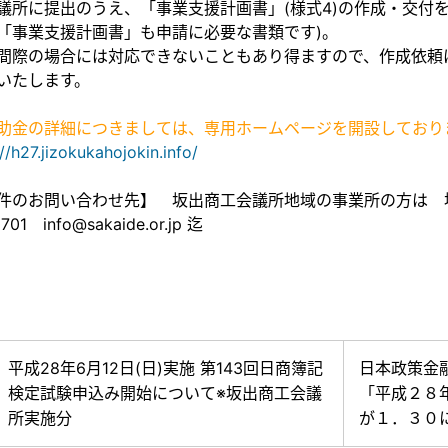
議所に提出のうえ、「事業支援計画書」(様式4)の作成・交付
「事業支援計画書」も申請に必要な書類です)。
間際の場合には対応できないこともあり得ますので、作成依頼は
いたします。
助金の詳細につきましては、専用ホームページを開設しており
://h27.jizokukahojokin.info/
件のお問い合わせ先】 坂出商工会議所地域の事業所の方は 坂
701 info@sakaide.or.jp 迄
平成28年6月12日(日)実施 第143回日商簿記
日本政策金
検定試験申込み開始について※坂出商工会議
「平成２８
所実施分
が１．３０