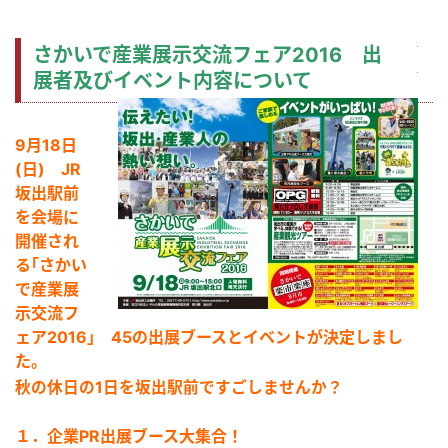
さかいで産業展示交流フェア2016 出
展者及びイベ
ント内容について
9月18日
(日) JR
坂出駅前
を
会場に
開催され
る｢さかい
で産業展
示交流フ
ェア2016｣ 45の出展ブースとイベントが決定しまし
た。
秋の休日の1日を坂出駅前ですごしませんか？
１．企業PR出展ブース大集合！