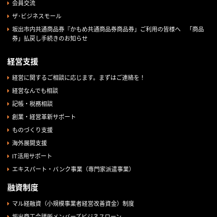
会員交流
ザ･ビジネスモール
坂出市内共通商品券『かもめ共通商品券商品券」ご利用の皆様へ 「商品
券」払戻し手続きのお知らせ
経営支援
経営に関するご相談に応じます。まずはご連絡を！
経営なんでも相談
記帳・税務相談
創業・経営革新サポート
ものづくり支援
海外展開支援
IT活用サポート
エキスパート・バンク事業（専門家派遣事業）
融資制度
マル経融資（小規模事業者経営改善資金）制度
坂出商工会議所メンバーズビジネスローン