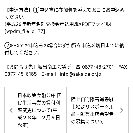
【申込方法】①申込書に参加費を添えて窓口にお申込み
ください。
(平成29年新年名刺交換会申込用紙※PDFファイル)
[wpdm_file id=77]
②FAXでお申込みの場合は参加費を申込〆切日までに納
付してください。
【お問合せ先】坂出商工会議所 ☎ 0877-46-2701 FAX
0877-45-6165 E-mail : info@sakaide.or.jp
日本政策金融公庫 国
陸上自衛隊善通寺駐
民生活事業の貸付利
屯地よりスポーツ用
率変更について(平
品・雑貨出店希望者
成２８年１２月９日
の募集について
改定)