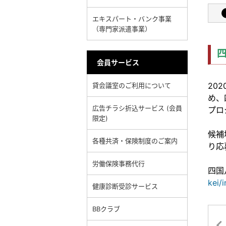
エキスパート・バンク事業
（専門家派遣事業）
会員サービス
20
貸会議室のご利用について
め、
広告チラシ折込サービス (会員
プロ
限定)
候補
各種共済・保険制度のご案内
り応
労働保険事務代行
四国
kei/
健康診断受診サービス
BBクラブ