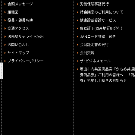
会頭メッセージ
労働保険事務代行
組織図
貸会議室のご利用について
役員・議員名簿
健康診断受診サービス
交通アクセス
貿易証明(原産地証明発行）
法務局サテライト坂出
JANコード登録手続き
お問い合わせ
会員証明書の発行
サイトマップ
会員交流
プライバシーポリシー
ザ･ビジネスモール
検
坂出市内共通商品券『かもめ共通
索
券商品券」ご利用の皆様へ 「商
券」払戻し手続きのお知らせ