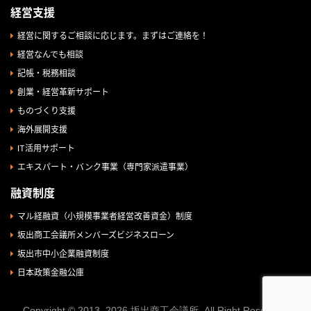
経営支援
経営に関するご相談に応じます。まずはご連絡を！
経営なんでも相談
記帳・税務相談
創業・経営革新サポート
ものづくり支援
海外展開支援
IT活用サポート
エキスパート・バンク事業（専門家派遣事業）
融資制度
マル経融資（小規模事業者経営改善資金）制度
坂出商工会議所メンバーズビジネスローン
坂出市中小企業融資制度
日本政策金融公庫
Copyright © 2013–2026 坂出商工会議所. All Right Reserved.