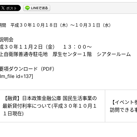
期間 平成３０年１０月１８日（木）～１０月３１日（水）
説明会
成３０年１１月２日（金） １３：００～
上自衛隊善通寺駐屯地 厚生センター１階 シアタールーム
要項ダウンロード（PDF）
m_file id=137]
【融資】日本政策金融公庫 国民生活事業の
【イベント
最新貸付利率について(平成３０年１０月１
訪問できる
１日現在)