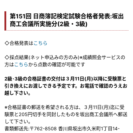
第151回 日商簿記検定試験合格者発表:坂出
商工会議所実施分(2級・3級)
◇合格発表は
こちら
◇採点結果(ネット申込みの方のみ)※成績照会サービスの
方は
こちら
から点数の確認が可能です
2級･3級の合格証書の交付は３月11
日(月)以降に受験票と
引き換えにお渡しできる予定です。お電話で確認のうえお
越し下さい。
※合格証書の郵送を希望される方は、３月11日(月)迄に受
験票と205円切手を同封したものを坂出商工会議所へ郵送
して下さい。
書類郵送先:〒762-8508 香川県坂出市久米町1丁目14-