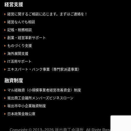
経営支援
経営に関するご相談に応じます。まずはご連絡を！
経営なんでも相談
記帳・税務相談
創業・経営革新サポート
ものづくり支援
海外展開支援
IT活用サポート
エキスパート・バンク事業（専門家派遣事業）
融資制度
マル経融資（小規模事業者経営改善資金）制度
坂出商工会議所メンバーズビジネスローン
坂出市中小企業融資制度
日本政策金融公庫
Copyright © 2013–2026 坂出商工会議所. All Right Reserved.