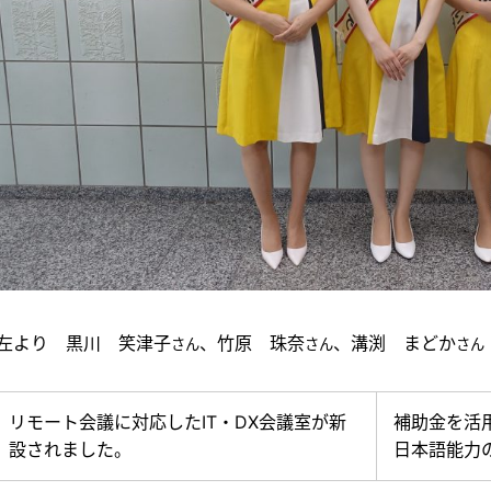
左より 黒川 笑津子
、竹原 珠奈
、溝渕 まどか
さん
さん
さん
リモート会議に対応したIT・DX会議室が新
補助金を活
設されました。
日本語能力