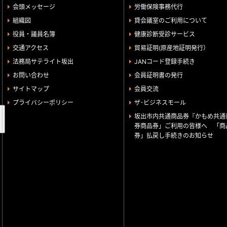
会頭メッセージ
労働保険事務代行
組織図
貸会議室のご利用について
役員・議員名簿
健康診断受診サービス
交通アクセス
貿易証明(原産地証明発行）
法務局サテライト坂出
JANコード登録手続き
お問い合わせ
会員証明書の発行
サイトマップ
会員交流
プライバシーポリシー
ザ･ビジネスモール
検
坂出市内共通商品券『かもめ共通
索
券商品券」ご利用の皆様へ 「商
券」払戻し手続きのお知らせ