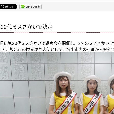
第20代ミスさかいで決定
4日に第20代ミスさかいで選考会を開催し、3名のミスさかい
年間、坂出市の観光親善大使として、坂出市内の行事から県外