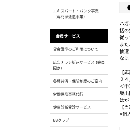
エキスパート・バンク事業
（専門家派遣事業）
ハガ
括の
会員サービス
従っ
また
貸会議室のご利用について
抽選
なに
広告チラシ折込サービス (会員
限定)
【応
２４
各種共済・保険制度のご案内
＜申
坂出
労働保険事務代行
はが
【当
健康診断受診サービス
※個
BBクラブ