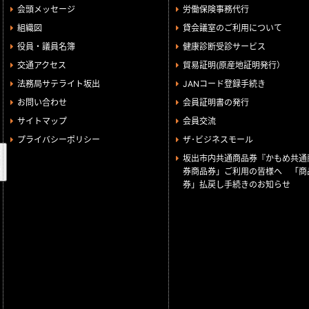
会頭メッセージ
労働保険事務代行
組織図
貸会議室のご利用について
役員・議員名簿
健康診断受診サービス
交通アクセス
貿易証明(原産地証明発行）
法務局サテライト坂出
JANコード登録手続き
お問い合わせ
会員証明書の発行
サイトマップ
会員交流
プライバシーポリシー
ザ･ビジネスモール
検
坂出市内共通商品券『かもめ共通
索
券商品券」ご利用の皆様へ 「商
券」払戻し手続きのお知らせ