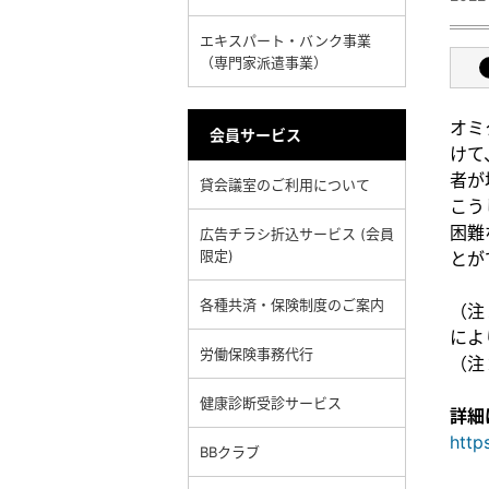
エキスパート・バンク事業
（専門家派遣事業）
オミ
会員サービス
けて
者が
貸会議室のご利用について
こう
困難
広告チラシ折込サービス (会員
限定)
とが
各種共済・保険制度のご案内
（注
によ
労働保険事務代行
（注
健康診断受診サービス
詳細
http
BBクラブ