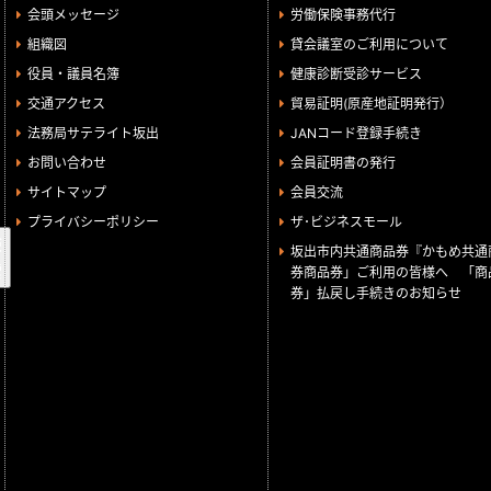
会頭メッセージ
労働保険事務代行
組織図
貸会議室のご利用について
役員・議員名簿
健康診断受診サービス
交通アクセス
貿易証明(原産地証明発行）
法務局サテライト坂出
JANコード登録手続き
お問い合わせ
会員証明書の発行
サイトマップ
会員交流
プライバシーポリシー
ザ･ビジネスモール
検
坂出市内共通商品券『かもめ共通
索
券商品券」ご利用の皆様へ 「商
券」払戻し手続きのお知らせ