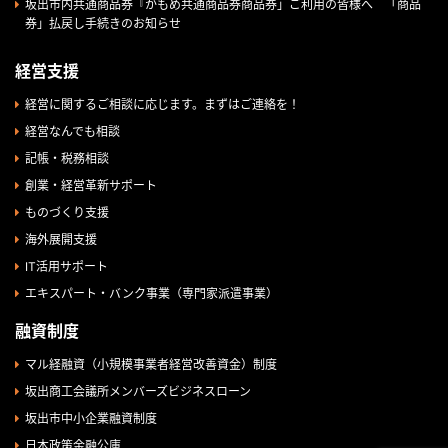
坂出市内共通商品券『かもめ共通商品券商品券」ご利用の皆様へ 「商品
券」払戻し手続きのお知らせ
経営支援
経営に関するご相談に応じます。まずはご連絡を！
経営なんでも相談
記帳・税務相談
創業・経営革新サポート
ものづくり支援
海外展開支援
IT活用サポート
エキスパート・バンク事業（専門家派遣事業）
融資制度
マル経融資（小規模事業者経営改善資金）制度
坂出商工会議所メンバーズビジネスローン
坂出市中小企業融資制度
日本政策金融公庫