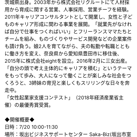
茨城県出身。2003年から株式会社リクルートにて人材採
用から育成に関する営業、人事採用、営業チーフを経験。
2011年キャリアコンサルタントとして開業し、女性と子ど
ものキャリア形成に関わる事業を展開。「就業先がなけれ
ば自分で仕事をつくればいい」とフリーランスママたちと
チームを組み、ものづくりやサービス開発などの企業案件
も請け負う。娘2人を育てながら、夫の転勤や転職ととも
に働き方を変え、奈良県から愛知県豊田市に移住後、
2015年に株式会社eightを設立。2016年2月に三女出産。
「自分の頭で考え主体的にキャリアを積む」というテーマ
をもって歩み、大人になって働くことが楽しみな社会をつ
くろうと、3姉妹の育児と楽しくもスリリングな日々を奔
走中。
「女性起業家支援コンテスト」（2018年経済産業省主
催）の最優秀賞受賞。
◆開催概要◆
日時：7/20 10:00-11:30
場所：坂出ビジネスサポートセンター Saka-Biz(坂出市室