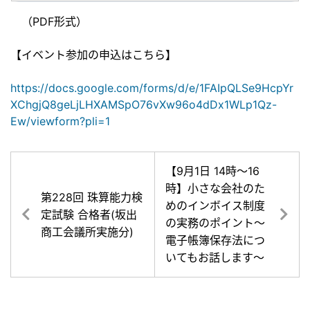
（PDF形式）
【イベント参加の申込はこちら】
https://docs.google.com/forms/d/e/1FAIpQLSe9HcpYr
XChgjQ8geLjLHXAMSpO76vXw96o4dDx1WLp1Qz-
Ew/viewform?pli=1
【9月1日 14時～16
時】小さな会社のた
第228回 珠算能力検
めのインボイス制度
定試験 合格者(坂出
の実務のポイント～
商工会議所実施分)
電子帳簿保存法につ
いてもお話します～