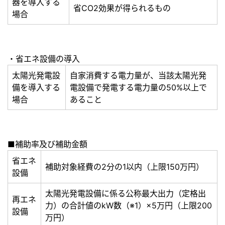
器を導入する
省CO2効果が得られるもの
場合
・省エネ設備の導入
太陽光発電設
自家消費する電力量が、当該太陽光発
備を導入する
電設備で発電する電力量の50%以上で
場合
あること
■補助率及び補助金額
省エネ
補助対象経費の2分の1以内（上限150万円）
設備
太陽光発電設備に係る公称最大出力（定格出
再エネ
力）の合計値のkW数（※1）×5万円（上限200
設備
万円）