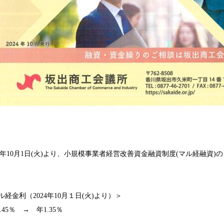
年
10
月
1
日
(
火
)
より、小規模事業者経営改善資金融資制度
(
マル経融資
)
の
。
ル経金利（
2024
年
10
月１日
(
火
)
より）＞
.45
％ → 年
1.35
％