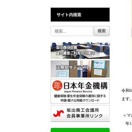
サイト内検索
令和
6
ます
＜マ
年
1