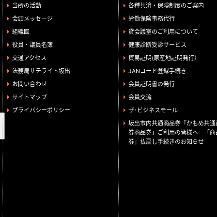
当所の活動
各種共済・保険制度のご案内
会頭メッセージ
労働保険事務代行
組織図
貸会議室のご利用について
役員・議員名簿
健康診断受診サービス
交通アクセス
貿易証明(原産地証明発行）
法務局サテライト坂出
JANコード登録手続き
お問い合わせ
会員証明書の発行
サイトマップ
会員交流
プライバシーポリシー
ザ･ビジネスモール
検
坂出市内共通商品券『かもめ共通
索
券商品券」ご利用の皆様へ 「商
券」払戻し手続きのお知らせ