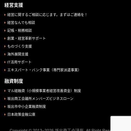
経営支援
経営に関するご相談に応じます。まずはご連絡を！
経営なんでも相談
記帳・税務相談
創業・経営革新サポート
ものづくり支援
海外展開支援
IT活用サポート
エキスパート・バンク事業（専門家派遣事業）
融資制度
マル経融資（小規模事業者経営改善資金）制度
坂出商工会議所メンバーズビジネスローン
坂出市中小企業融資制度
日本政策金融公庫
Copyright © 2013–2026 坂出商工会議所. All Right Reserved.