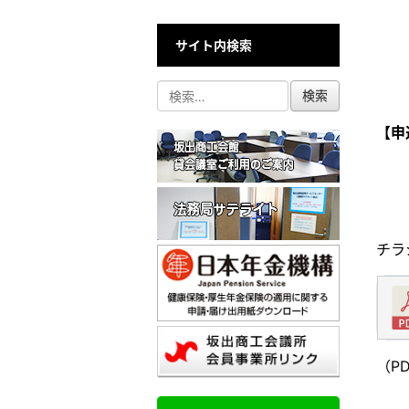
サイト内検索
【申
チラ
（P