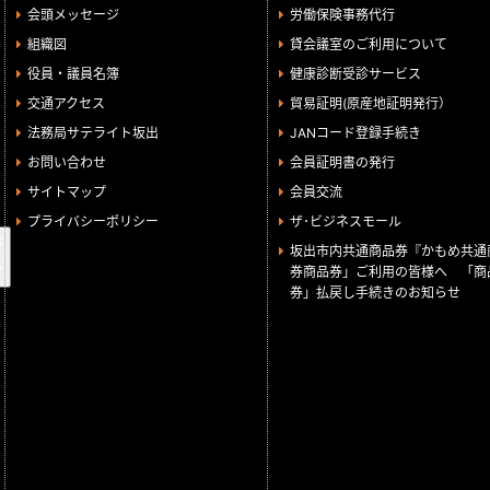
会頭メッセージ
労働保険事務代行
組織図
貸会議室のご利用について
役員・議員名簿
健康診断受診サービス
交通アクセス
貿易証明(原産地証明発行）
法務局サテライト坂出
JANコード登録手続き
お問い合わせ
会員証明書の発行
サイトマップ
会員交流
プライバシーポリシー
ザ･ビジネスモール
検
坂出市内共通商品券『かもめ共通
索
券商品券」ご利用の皆様へ 「商
券」払戻し手続きのお知らせ