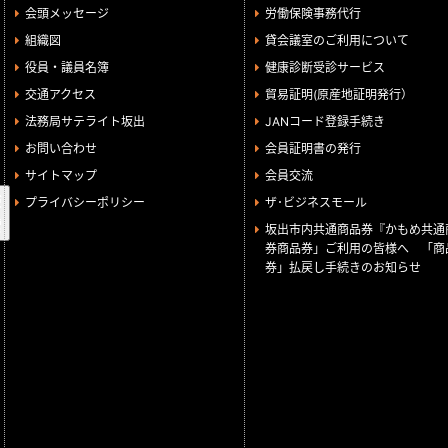
会頭メッセージ
労働保険事務代行
組織図
貸会議室のご利用について
役員・議員名簿
健康診断受診サービス
交通アクセス
貿易証明(原産地証明発行）
法務局サテライト坂出
JANコード登録手続き
お問い合わせ
会員証明書の発行
サイトマップ
会員交流
検
プライバシーポリシー
ザ･ビジネスモール
索
坂出市内共通商品券『かもめ共通
券商品券」ご利用の皆様へ 「商
券」払戻し手続きのお知らせ