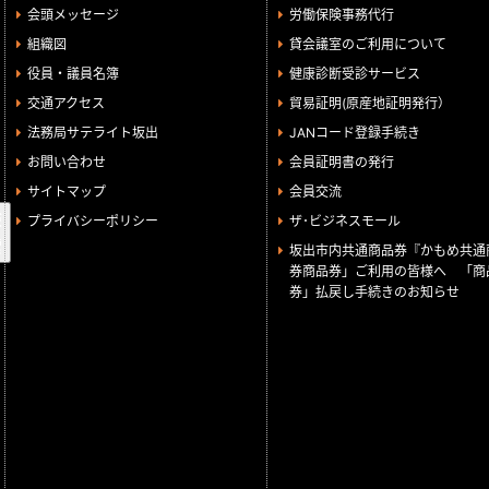
会頭メッセージ
労働保険事務代行
組織図
貸会議室のご利用について
役員・議員名簿
健康診断受診サービス
交通アクセス
貿易証明(原産地証明発行）
法務局サテライト坂出
JANコード登録手続き
お問い合わせ
会員証明書の発行
サイトマップ
会員交流
検
プライバシーポリシー
ザ･ビジネスモール
索
坂出市内共通商品券『かもめ共通
券商品券」ご利用の皆様へ 「商
券」払戻し手続きのお知らせ