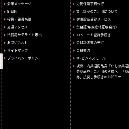
会頭メッセージ
労働保険事務代行
組織図
貸会議室のご利用について
役員・議員名簿
健康診断受診サービス
交通アクセス
貿易証明(原産地証明発行）
法務局サテライト坂出
JANコード登録手続き
お問い合わせ
会員証明書の発行
サイトマップ
会員交流
検
プライバシーポリシー
ザ･ビジネスモール
索
坂出市内共通商品券『かもめ共通
券商品券」ご利用の皆様へ 「商
券」払戻し手続きのお知らせ