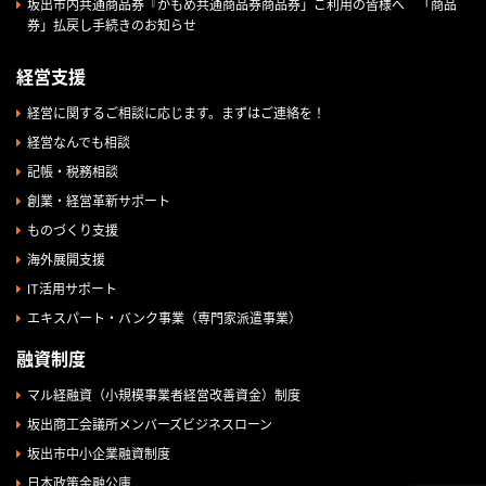
坂出市内共通商品券『かもめ共通商品券商品券」ご利用の皆様へ 「商品
券」払戻し手続きのお知らせ
経営支援
経営に関するご相談に応じます。まずはご連絡を！
経営なんでも相談
記帳・税務相談
創業・経営革新サポート
ものづくり支援
海外展開支援
IT活用サポート
エキスパート・バンク事業（専門家派遣事業）
融資制度
マル経融資（小規模事業者経営改善資金）制度
坂出商工会議所メンバーズビジネスローン
坂出市中小企業融資制度
日本政策金融公庫