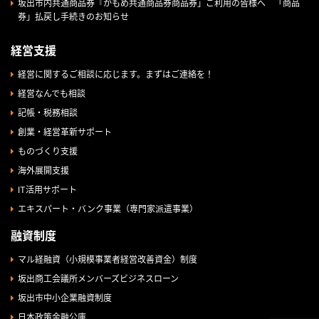
坂出市内共通商品券『かもめ共通商品券商品券」ご利用の皆様へ 「商品
券」払戻し手続きのお知らせ
経営支援
経営に関するご相談に応じます。まずはご連絡を！
経営なんでも相談
記帳・税務相談
創業・経営革新サポート
ものづくり支援
海外展開支援
IT活用サポート
エキスパート・バンク事業（専門家派遣事業）
融資制度
マル経融資（小規模事業者経営改善資金）制度
坂出商工会議所メンバーズビジネスローン
坂出市中小企業融資制度
日本政策金融公庫