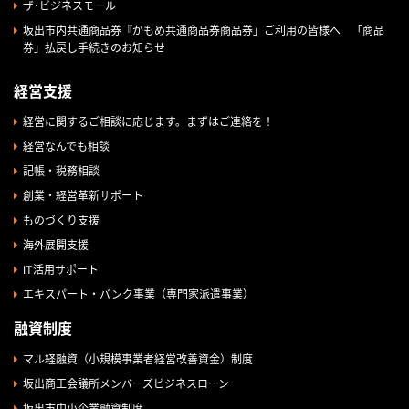
ザ･ビジネスモール
坂出市内共通商品券『かもめ共通商品券商品券」ご利用の皆様へ 「商品
券」払戻し手続きのお知らせ
経営支援
経営に関するご相談に応じます。まずはご連絡を！
経営なんでも相談
記帳・税務相談
創業・経営革新サポート
ものづくり支援
海外展開支援
IT活用サポート
エキスパート・バンク事業（専門家派遣事業）
融資制度
マル経融資（小規模事業者経営改善資金）制度
坂出商工会議所メンバーズビジネスローン
坂出市中小企業融資制度