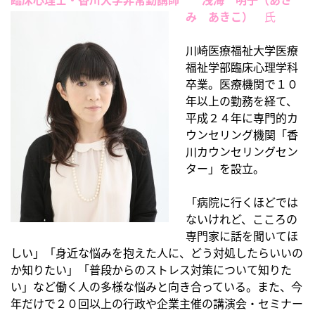
臨床心理士・香川大学非常勤講師
浅海 明子（あさ
み あきこ）
氏
川崎医療福祉大学医療
福祉学部臨床心理学科
卒業。医療機関で１０
年以上の勤務を経て、
平成２４年に専門的カ
ウンセリング機関「香
川カウンセリングセン
ター」を設立。
「病院に行くほどでは
ないけれど、こころの
専門家に話を聞いてほ
しい」「身近な悩みを抱えた人に、どう対処したらいいの
か知りたい」「普段からのストレス対策について知りた
い」など働く人の多様な悩みと向き合っている。また、今
年だけで２０回以上の行政や企業主催の講演会・セミナー