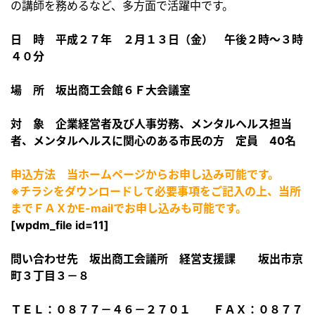
の講師を務めるなど、多方面で活躍中です。
日 時 平成２７年 ２月１３日（金） 午後２時～３時
４０分
場 所 坂出商工会館６Ｆ大会議室
対 象 企業経営者及び人事労務、メンタルヘルス担当
者、メンタルヘルスに関心のある市民の方 定員 40名
申込方法 当ホームページからお申し込み可能です。
※チラシをダウンロードして必要事項をご記入の上、当所
までＦＡＸかE-mailでお申し込みも可能です。
[wpdm_file id=11]
問い合わせ先 坂出商工会議所 経営支援課 坂出市京
町３丁目３－８
ＴＥＬ：０８７７－４６－２７０１ ＦＡＸ：０８７７