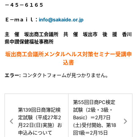
－４５－６１６５
Ｅ－ｍａｉｌ：
info@sakaide.or.jp
主 催 坂出商工会議所 共 催 坂出市 後 援 香川
県中讃保健福祉事務所
坂出商工会議所メンタルヘルス対策セミナー受講申
込書
エラー:
コンタクトフォームが見つかりません。
第55回日商PC検定
第139回日商簿記検
試験（2級・3級・
定試験（平成27年2
Basic）＝2月7日
月22日(日)実施）お
(土)受付開始、第18
申込みについて
回1級＝2月15日