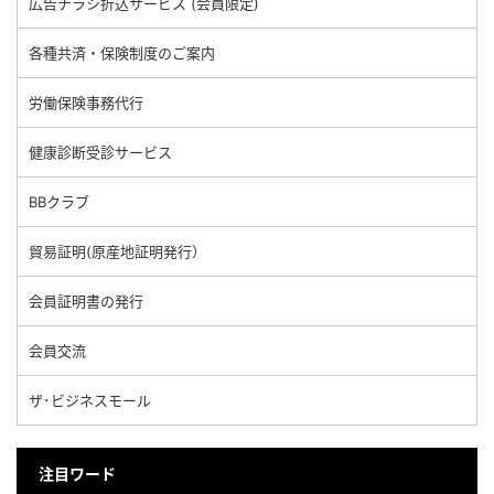
広告チラシ折込サービス (会員限定)
各種共済・保険制度のご案内
労働保険事務代行
健康診断受診サービス
BBクラブ
貿易証明(原産地証明発行）
会員証明書の発行
会員交流
ザ･ビジネスモール
注目ワード