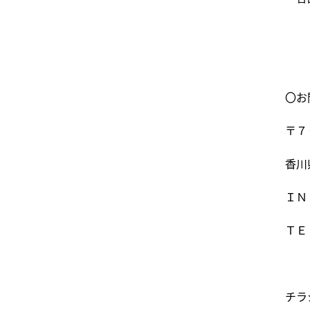
〇お
〒７
香川
ＩＮ
ＴＥ
チラ