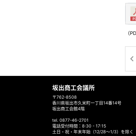
（P
坂出商工会議所
〒762-8508
香川県坂出市久米町一丁目14番14号
坂出商工会館4階
tel. 0877-46-2701
電話受付時間：8:30 - 17:15
土日・祝・年末年始（12/28～1/3）を除く