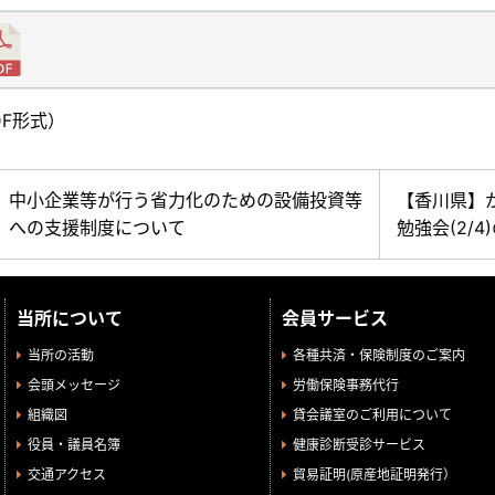
DF形式）
中小企業等が行う省力化のための設備投資等
【香川県】
への支援制度について
勉強会(2/4
当所について
会員サービス
当所の活動
各種共済・保険制度のご案内
会頭メッセージ
労働保険事務代行
組織図
貸会議室のご利用について
役員・議員名簿
健康診断受診サービス
交通アクセス
貿易証明(原産地証明発行）